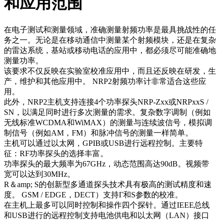
和应用范围
在电子测试和测量领域，准确测量射频功率是最具挑战性的任
务之一。无论是在移动通信中测量某个射频模块，还是在复杂
的雷达系统，基站或移动电话的应用中，都必须尽可能准确地
测量功率。
该要求不仅反映在实验室校准应用中，而且还反映在研发，生
产，维护和其他应用中。 NRP2射频功率计非常适合这些应
用。
此外，NRP2主机支持连接4个功率探头NRP-Zxx或NRPxxS /
SN，以满足同时进行多次测量的需求。复杂数字调制（例如
无线标准WCDMA和WiMAX）的测量与连续波信号，模拟调
制信号（例如AM，FM）和脉冲信号的测量一样简单。
主机可以通过以太网，GPIB或USB进行远程控制。主要特
征：RF功率探头的选择丰富。
功率探头的最大频率为67GHz，动态范围高达90dB。视频带
宽可以达到30MHz。
R＆amp; S的创新型多通道探头技术具有极高的测试精度和速
度。 GSM / EDGE，DECT）支持Γ和S参数的校准。
在主机上最多可以同时控制和操作四个探针。通过IEEE总线
和USB进行的远程控制支持电池供电和以太网（LAN）接口