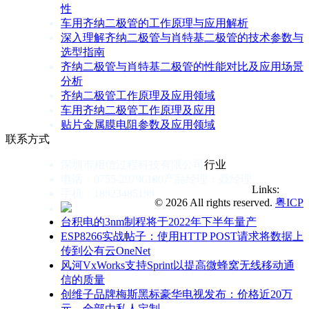
性
车用齐纳二极管的工作原理与应用解析
深入理解齐纳二极管与肖特基二极管的技术参数与
选型指南
齐纳二极管与肖特基二极管的性能对比及应用场景
分析
齐纳二极管工作原理及应用领域
车用齐纳二极管工作原理及应用
贴片金属膜电阻参数及应用领域
联系方式
深圳市相信过程科技有限公司
行业
电话：0755-29796190
产品经理：聂经理
Links:
手机：18923485199
© 2026 All rights reserved.
粤ICP
台积电的3nm制程将于2022年下半年量产
ESP8266实战帖子：使用HTTP POST请求将数据上
传到公有云OneNet
风河VxWorks支持Sprint以提高微蜂窝无线移动通
信的质量
创维子品牌梅斯黑标豪华电视发布：价格近20万
元，全部由私人定制