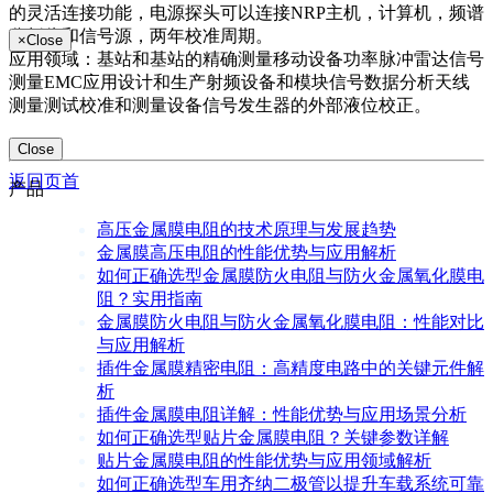
的灵活连接功能，电源探头可以连接NRP主机，计算机，频谱
分析仪和信号源，两年校准周期。
×
Close
应用领域：基站和基站的精确测量移动设备功率脉冲雷达信号
测量EMC应用设计和生产射频设备和模块信号数据分析天线
测量测试校准和测量设备信号发生器的外部液位校正。
Close
返回页首
产品
高压金属膜电阻的技术原理与发展趋势
金属膜高压电阻的性能优势与应用解析
如何正确选型金属膜防火电阻与防火金属氧化膜电
阻？实用指南
金属膜防火电阻与防火金属氧化膜电阻：性能对比
与应用解析
插件金属膜精密电阻：高精度电路中的关键元件解
析
插件金属膜电阻详解：性能优势与应用场景分析
如何正确选型贴片金属膜电阻？关键参数详解
贴片金属膜电阻的性能优势与应用领域解析
如何正确选型车用齐纳二极管以提升车载系统可靠