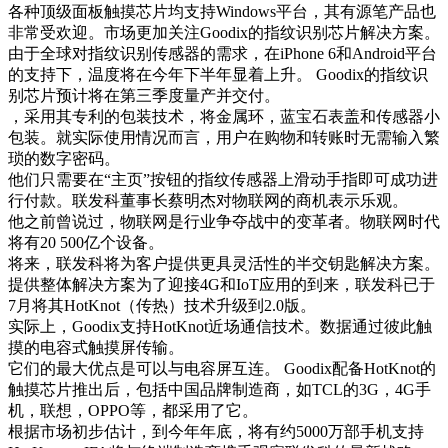
各种顶级面板触摸芯片均支持Windows平台，其有源笔产品也
非常受欢迎。市场更加关注Goodix的指纹识别芯片解决方案。
由于全球对指纹识别传感器的需求，在iPhone 6和Android平台
的支持下，温度将在今年下半年显着上升。 Goodix的指纹识
别芯片预计将在第三季度量产并交付。
，采用其专利的包装技术，将金属环，蓝宝石表盖和传感器小
包装。就实际使用情况而言，用户在购物和转账时无需输入繁
琐的数字密码。
他们只需要在“主页”按钮的指纹传感器上滑动手指即可成功进
行付款。联发科董事长蔡明杰对物联网的商机表示乐观。
他之前曾说过，物联网是行业争夺战中的变革者。物联网时代
将有20 500亿个设备。
将来，联发科将为客户提供更具灵活性的半交钥匙解决方案。
提供整体解决方案为了迎接4G和IoT应用的到来，联发科已于
7月将其HotKnot（传热）技术升级到2.0版。
实际上，Goodix支持HotKnot近场通信技术。数据通过彼此触
摸的电容式触摸屏传输。
它们的最大优点是可以与电容屏互连。 Goodix配备HotKnot的
触摸芯片推出后，包括中国品牌制造商，如TCL的3G，4G手
机，联想，OPPO等，都采用了它。
根据市场初步估计，到今年年底，将有约5000万部手机支持