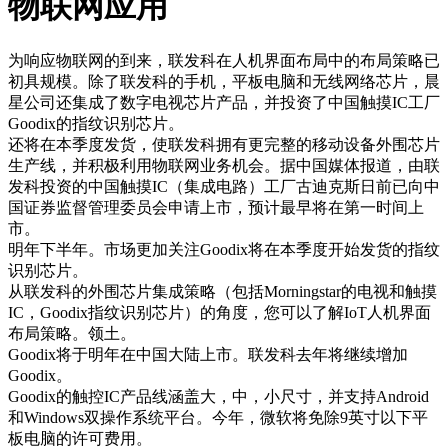
物联网应用
为响应物联网的到来，联发科在人机界面布局中的布局策略已
初具规模。除了联发科的手机，平板电脑和无线网络芯片，晨
星公司还集成了数字电视芯片产品，并投资了中国触摸IC工厂
Goodix的指纹识别芯片。
还将在本季度发货，使联发科拥有更完整的移动设备外围芯片
生产线，并积极利用物联网业务机会。据中国媒体报道，由联
发科投资的中国触摸IC（集成电路）工厂古迪克斯日前已向中
国证券监督管理委员会申请上市，预计最早将在第一时间上
市。
明年下半年。市场更加关注Goodix将在本季度开始发货的指纹
识别芯片。
从联发科的外围芯片集成策略（包括Morningstar的电视和触摸
IC，Goodix指纹识别芯片）的角度，您可以了解IoT人机界面
布局策略。领土。
Goodix将于明年在中国大陆上市。联发科去年将继续增加
Goodix。
Goodix的触控IC产品线涵盖大，中，小尺寸，并支持Android
和Windows双操作系统平台。今年，微软将免除9英寸以下平
板电脑的许可费用。