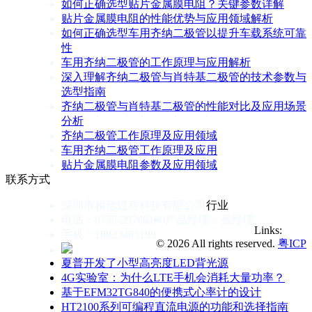
如何正确选型贴片金属膜电阻？关键参数详解
贴片金属膜电阻的性能优势与应用领域解析
如何正确选型车用齐纳二极管以提升车载系统可靠
性
车用齐纳二极管的工作原理与应用解析
深入理解齐纳二极管与肖特基二极管的技术参数与
选型指南
齐纳二极管与肖特基二极管的性能对比及应用场景
分析
齐纳二极管工作原理及应用领域
车用齐纳二极管工作原理及应用
贴片金属膜电阻参数及应用领域
联系方式
深圳市相信过程科技有限公司
行业
电话：0755-29796190
产品经理：聂经理
Links:
手机：18923485199
© 2026 All rights reserved.
粤ICP
夏普开发了小型高亮度LED背光源
4G实验室：为什么LTE手机会消耗大量功率？
基于EFM32TG840的便携式心率计的设计
HT2100系列可编程直流电源的功能和选择指南