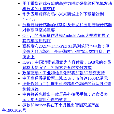
用于重型运载火箭的高推力辅助燃烧循环氢氧发动
机技术的关键突破
华为应用程序市场小米米商城上的下载量达到
4,864万
分析智能传感器的优势以及开发和应用智能传感器
对物联网至关重要
Google的汽车操作系统Android Auto大规模扩展了
其汽车应用程序
联想发布2021年ThinkPad X1系列笔记本电脑：厚
度仅为11.5毫米，是最薄的“小黑”笔记本电脑。在
历史上
IQiyi：中国消费者愿意为内容付费，19.8元的会员
资格太便宜了，将探索更多的支付方式
政策驱动：工业和信息化部将加强5G研究支持
中国联通香港股票上涨15％，市值达1600亿港元
德州仪器（TI）推出可跨越多个频段的新型PLC调
制解调器
中兴将首先推出一款屏幕外拍照手机：该官员表
示，您无需担心自拍效果。
微软和Insteon将在下个月推出智能家居产品
备19063020号