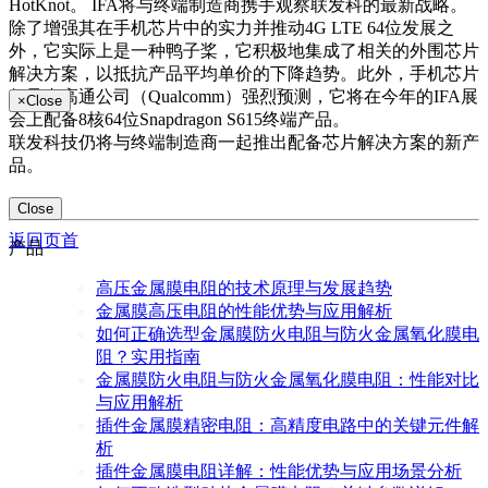
HotKnot。 IFA将与终端制造商携手观察联发科的最新战略。
除了增强其在手机芯片中的实力并推动4G LTE 64位发展之
外，它实际上是一种鸭子桨，它积极地集成了相关的外围芯片
解决方案，以抵抗产品平均单价的下降趋势。此外，手机芯片
领导者高通公司（Qualcomm）强烈预测，它将在今年的IFA展
×
Close
会上配备8核64位Snapdragon S615终端产品。
联发科技仍将与终端制造商一起推出配备芯片解决方案的新产
品。
Close
返回页首
产品
高压金属膜电阻的技术原理与发展趋势
金属膜高压电阻的性能优势与应用解析
如何正确选型金属膜防火电阻与防火金属氧化膜电
阻？实用指南
金属膜防火电阻与防火金属氧化膜电阻：性能对比
与应用解析
插件金属膜精密电阻：高精度电路中的关键元件解
析
插件金属膜电阻详解：性能优势与应用场景分析