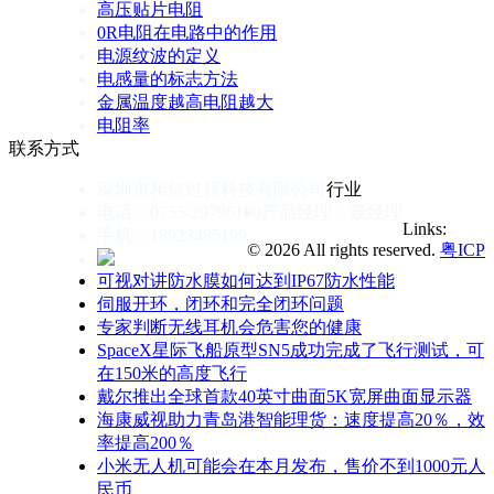
高压贴片电阻
0R电阻在电路中的作用
电源纹波的定义
电感量的标志方法
金属温度越高电阻越大
电阻率
联系方式
深圳市相信过程科技有限公司
行业
电话：0755-29796190
产品经理：聂经理
Links:
手机：18923485199
© 2026 All rights reserved.
粤ICP
可视对讲防水膜如何达到IP67防水性能
伺服开环，闭环和完全闭环问题
专家判断无线耳机会危害您的健康
SpaceX星际飞船原型SN5成功完成了飞行测试，可
在150米的高度飞行
戴尔推出全球首款40英寸曲面5K宽屏曲面显示器
海康威视助力青岛港智能理货：速度提高20％，效
率提高200％
小米无人机可能会在本月发布，售价不到1000元人
民币