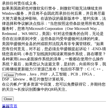
承担任何责任或义务。
如果美国政府也对微软实行禁令，则微软可能无法继续支持
Windows服务，并且将不会因此而承担任何后果，并且将尽最
大努力避免这种影响。在该协议的最新版本中，签约实体，法
律选择和争议解决点指示：“当您按照这些条款使用所有其他
服务时，您将与Microsoft Corporation（One Microsoft Way，
Redmond， WA 98052，美国）针对这些服务的合同，无论是
否存在法律原则冲突，这些条款均受华盛顿州法律的约束。
美国华盛顿州金县的州或联邦法院具有非专属管辖权。”如果
您有任何意见，对不起，您必须去华盛顿提起诉讼！ -END-猜
猜您喜欢吗（单击下划线跳到阅读家用操作系统，路在哪里？
各种家用Linux桌面操作系统的清单，一般都在使用什么操作
系统？最后，如果您认为这篇文章，是好的，向前和分享，我
们将继续更新能力5T资源已发布！包括但不限于：C / C ++，
Linux，Python，Java，PHP，人工智能，PCB，FPGA，
×
Close
DSP，labview，单芯片微型计算机等。
在公共帐户“更多资源”中回复，您可以免费获得它，并期待您
的关注〜长按识别图像中的QR码关注。
Close
返回页首
产品