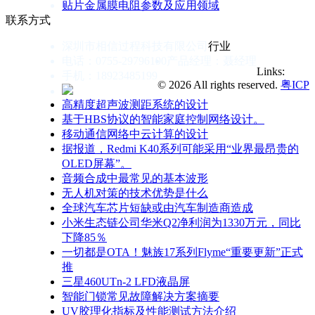
贴片金属膜电阻参数及应用领域
联系方式
深圳市相信过程科技有限公司
行业
电话：0755-29796190
产品经理：聂经理
Links:
手机：18923485199
© 2026 All rights reserved.
粤ICP
高精度超声波测距系统的设计
基于HBS协议的智能家庭控制网络设计。
移动通信网络中云计算的设计
据报道，Redmi K40系列可能采用“业界最昂贵的
OLED屏幕”。
音频合成中最常见的基本波形
无人机对策的技术优势是什么
全球汽车芯片短缺或由汽车制造商造成
小米生态链公司华米Q2净利润为1330万元，同比
下降85％
一切都是OTA！魅族17系列Flyme“重要更新”正式
推
三星460UTn-2 LFD液晶屏
智能门锁常见故障解决方案摘要
UV胶理化指标及性能测试方法介绍