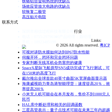
铁铬铝合金电热丝的优缺点
场效应管放大电路的优缺点
软恢复二极管
高压贴片电阻
联系方式
深圳市相信过程科技有限公司
行业
电话：0755-29796190
产品经理：聂经理
Links:
手机：18923485199
© 2026 All rights reserved.
粤ICP
可视对讲防水膜如何达到IP67防水性能
伺服开环，闭环和完全闭环问题
专家判断无线耳机会危害您的健康
SpaceX星际飞船原型SN5成功完成了飞行测试，可
在150米的高度飞行
戴尔推出全球首款40英寸曲面5K宽屏曲面显示器
海康威视助力青岛港智能理货：速度提高20％，效
率提高200％
小米无人机可能会在本月发布，售价不到1000元人
民币
HAL库中断处理和相关的回调函数
三星高管表示：量子点技术可能在未来三年内超越